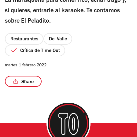
La marisquería para comer rico, echar trago y,
5
estrellas
si quieres, entrarle al karaoke. Te contamos
sobre El Peladito.
Restaurantes
Del Valle
Crítica de Time Out
martes 1 febrero 2022
Share