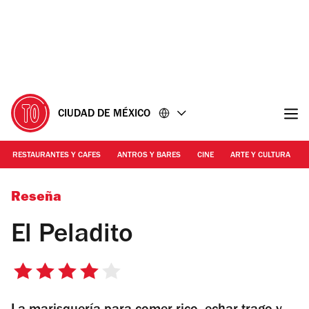
Ir
Ir
al
al
contenido
pie
de
página
CIUDAD DE MÉXICO
RESTAURANTES Y CAFES
ANTROS Y BARES
CINE
ARTE Y CULTURA
Foto: Cortesía El Peladito
Reseña
El Peladito
4
de