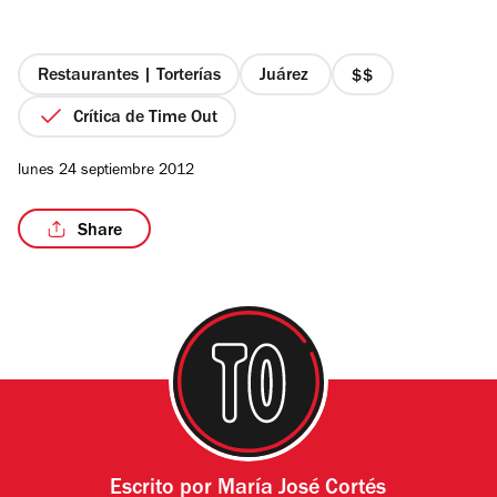
de
5
estrellas
Restaurantes | Torterías
Juárez
precio
2
Crítica de Time Out
/6
de
4
lunes 24 septiembre 2012
Share
Escrito por
María José Cortés