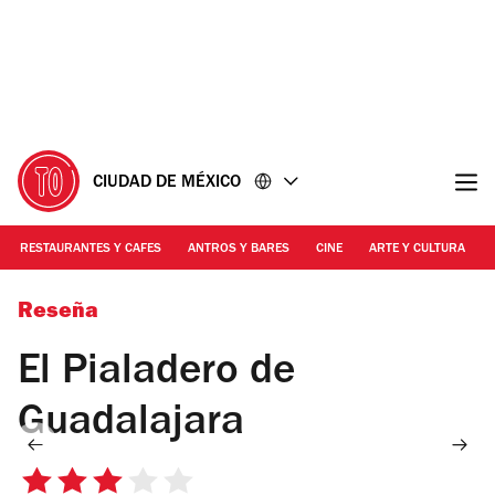
Ir
Ir
al
al
contenido
pie
de
página
CIUDAD DE MÉXICO
RESTAURANTES Y CAFES
ANTROS Y BARES
CINE
ARTE Y CULTURA
Foto: Alejandra Carbajal
Reseña
El Pialadero de
Guadalajara
3