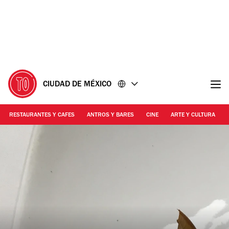
Ir
Ir
al
al
contenido
pie
de
página
CIUDAD DE MÉXICO
RESTAURANTES Y CAFES
ANTROS Y BARES
CINE
ARTE Y CULTURA