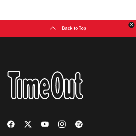
C
Back to Top