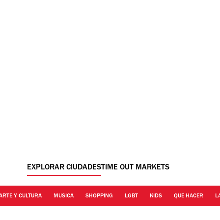
EXPLORAR CIUDADES
TIME OUT MARKETS
ARTE Y CULTURA
MUSICA
SHOPPING
LGBT
KIDS
QUE HACER
L