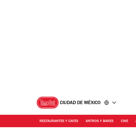
Ir
Ir
al
al
contenido
pie
de
página
CIUDAD DE MÉXICO
RESTAURANTES Y CAFES
ANTROS Y BARES
CINE