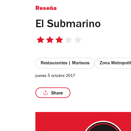
Reseña
El Submarino
3
de
5
estrellas
Restaurantes | Mariscos
Zona Metropoli
jueves 5 octubre 2017
Share