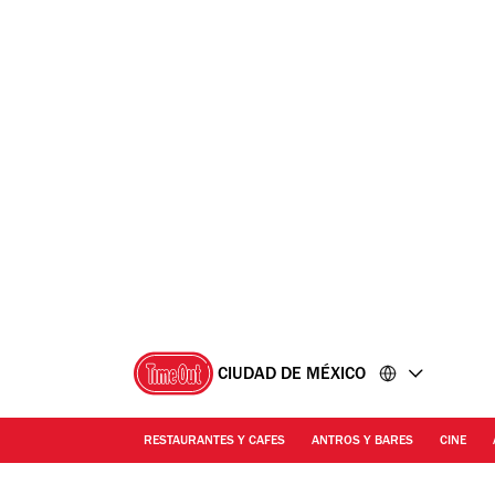
Ir
Ir
al
al
contenido
pie
de
página
CIUDAD DE MÉXICO
RESTAURANTES Y CAFES
ANTROS Y BARES
CINE