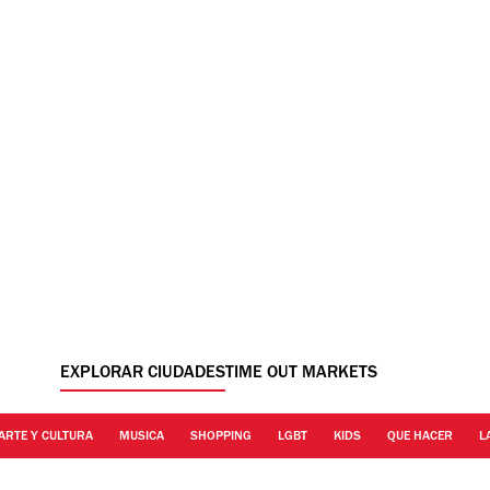
EXPLORAR CIUDADES
TIME OUT MARKETS
ARTE Y CULTURA
MUSICA
SHOPPING
LGBT
KIDS
QUE HACER
L