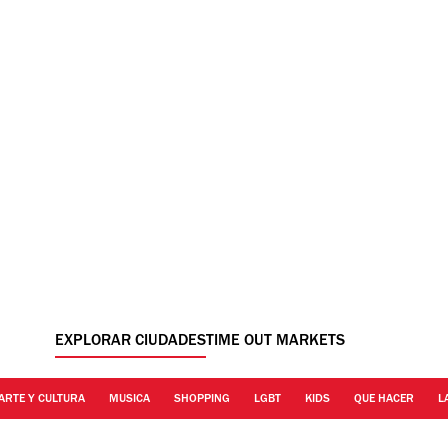
EXPLORAR CIUDADES
TIME OUT MARKETS
ARTE Y CULTURA
MUSICA
SHOPPING
LGBT
KIDS
QUE HACER
L