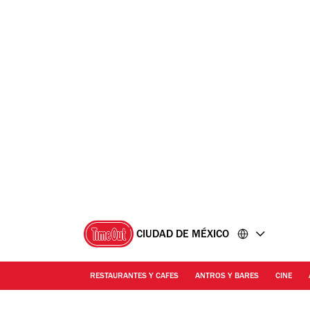
Ir
Ir
al
al
contenido
pie
de
página
CIUDAD DE MÉXICO
RESTAURANTES Y CAFES
ANTROS Y BARES
CINE