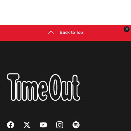
C
Back to Top