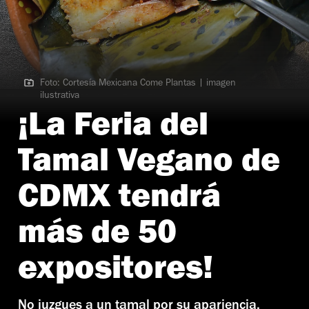
Foto: Cortesía Mexicana Come Plantas | imagen
ilustrativa
Foto: Cortesía Mexicana Come Plantas | imagen ilustrativa
¡La Feria del
Tamal Vegano de
CDMX tendrá
más de 50
expositores!
No juzgues a un tamal por su apariencia,