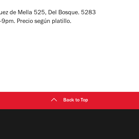
uez de Mella 525, Del Bosque.
5283
-9pm. Precio según platillo.
Back to Top