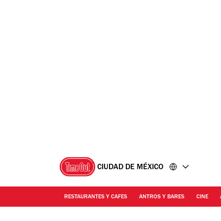
Ir
Ir
al
al
contenido
pie
de
página
CIUDAD DE MÉXICO
RESTAURANTES Y CAFES
ANTROS Y BARES
CINE