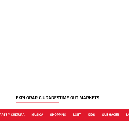
EXPLORAR CIUDADES
TIME OUT MARKETS
ARTE Y CULTURA
MUSICA
SHOPPING
LGBT
KIDS
QUE HACER
L