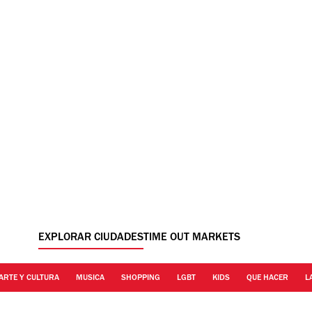
EXPLORAR CIUDADES
TIME OUT MARKETS
ARTE Y CULTURA
MUSICA
SHOPPING
LGBT
KIDS
QUE HACER
L