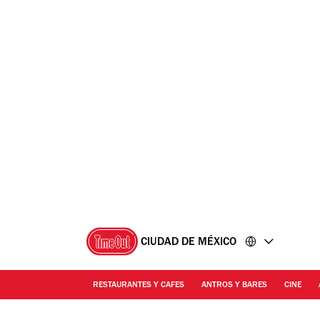
Ir
Ir
al
al
contenido
pie
de
página
CIUDAD DE MÉXICO
RESTAURANTES Y CAFES
ANTROS Y BARES
CINE