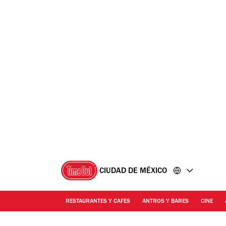
Ir
Ir
al
al
contenido
pie
de
página
CIUDAD DE MÉXICO
RESTAURANTES Y CAFES
ANTROS Y BARES
CINE