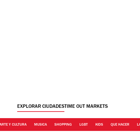
EXPLORAR CIUDADES
TIME OUT MARKETS
ARTE Y CULTURA
MUSICA
SHOPPING
LGBT
KIDS
QUE HACER
L