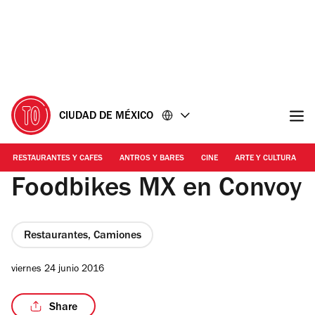
Ir
Ir
al
al
contenido
pie
de
página
CIUDAD DE MÉXICO
RESTAURANTES Y CAFES
ANTROS Y BARES
CINE
ARTE Y CULTURA
Foodbikes MX en Convoy
Restaurantes, Camiones
viernes 24 junio 2016
Share