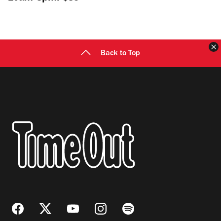
C
Back to Top