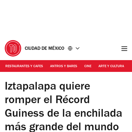
Ir
Ir
al
al
contenido
pie
de
página
CIUDAD DE MÉXICO
RESTAURANTES Y CAFES
ANTROS Y BARES
CINE
ARTE Y CULTURA
Foto: Cortesía Cocina Fácil
Iztapalapa quiere
romper el Récord
Guiness de la enchilada
más grande del mundo