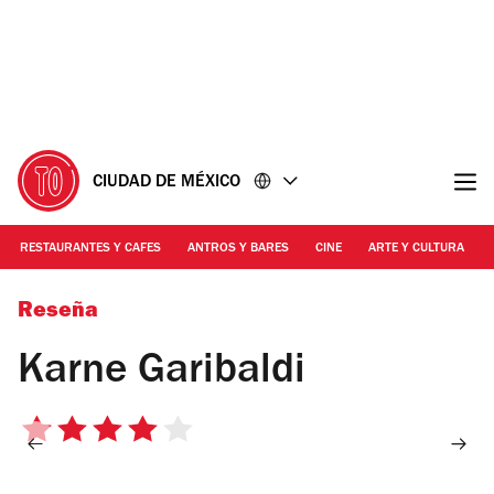
Ir
Ir
al
al
contenido
pie
de
página
CIUDAD DE MÉXICO
RESTAURANTES Y CAFES
ANTROS Y BARES
CINE
ARTE Y CULTURA
Foto: Gil Camargo
Reseña
Karne Garibaldi
4
de
5