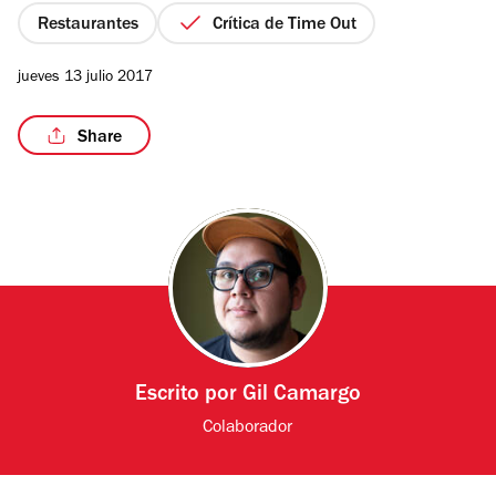
estrellas
Restaurantes
Crítica de Time Out
jueves 13 julio 2017
/6
Share
Escrito por
Gil Camargo
Colaborador