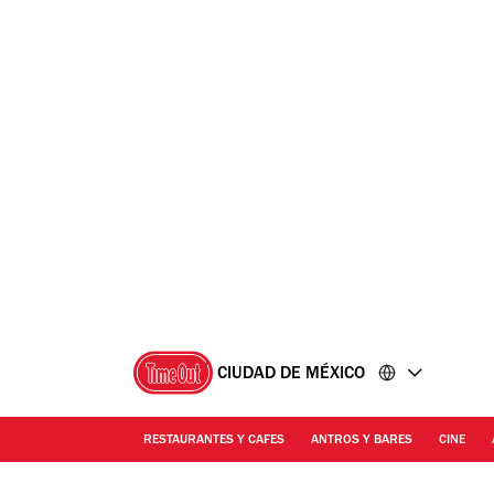
Ir
Ir
al
al
contenido
pie
de
página
CIUDAD DE MÉXICO
RESTAURANTES Y CAFES
ANTROS Y BARES
CINE