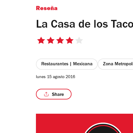
Reseña
La Casa de los Tac
4
de
5
estrellas
Restaurantes | Mexicana
Zona Metropol
lunes 15 agosto 2016
Share