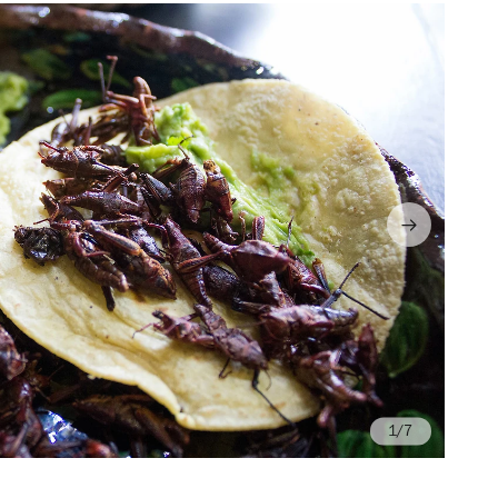
/7
Fo