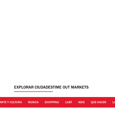
EXPLORAR CIUDADES
TIME OUT MARKETS
ARTE Y CULTURA
MUSICA
SHOPPING
LGBT
KIDS
QUE HACER
L