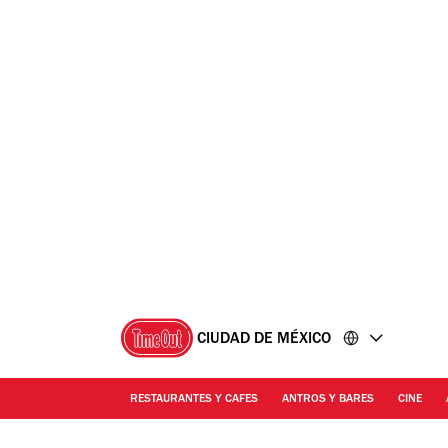
Ir
Ir
al
al
contenido
pie
de
página
CIUDAD DE MÉXICO
RESTAURANTES Y CAFES
ANTROS Y BARES
CINE