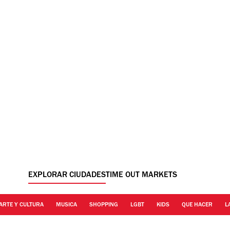
EXPLORAR CIUDADES
TIME OUT MARKETS
ARTE Y CULTURA
MUSICA
SHOPPING
LGBT
KIDS
QUE HACER
L