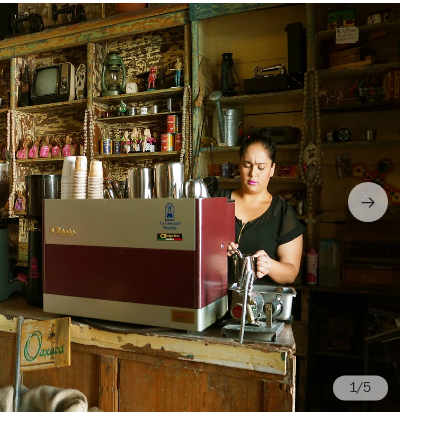
/5
Fo