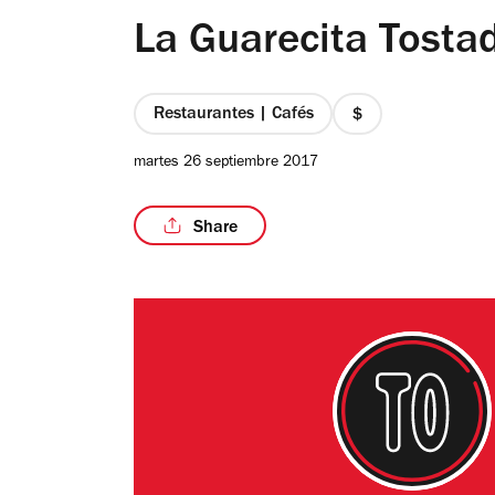
La Guarecita Tosta
Restaurantes | Cafés
precio
1
martes 26 septiembre 2017
de
4
Share