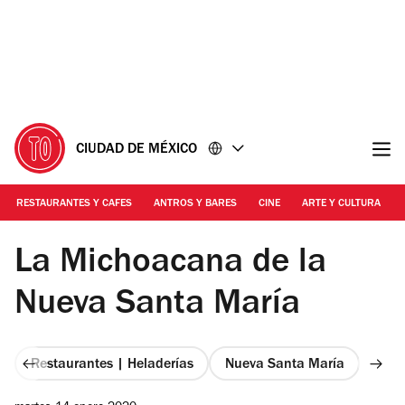
Ir
Ir
al
al
contenido
pie
de
página
CIUDAD DE MÉXICO
RESTAURANTES Y CAFES
ANTROS Y BARES
CINE
ARTE Y CULTURA
Foto: Alejandra Gutiérrez
La Michoacana de la
Nueva Santa María
Restaurantes | Heladerías
Nueva Santa María