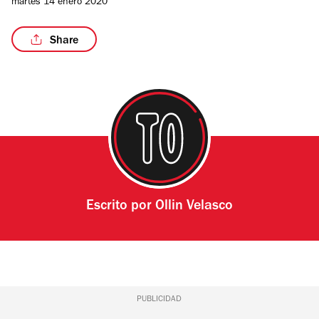
martes 14 enero 2020
Share
/5
Escrito por
Ollin Velasco
PUBLICIDAD