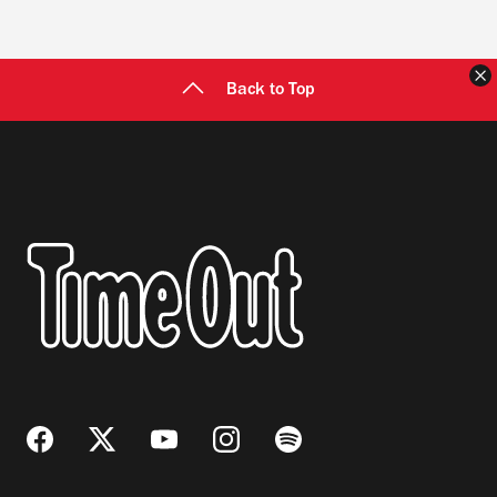
C
Back to Top