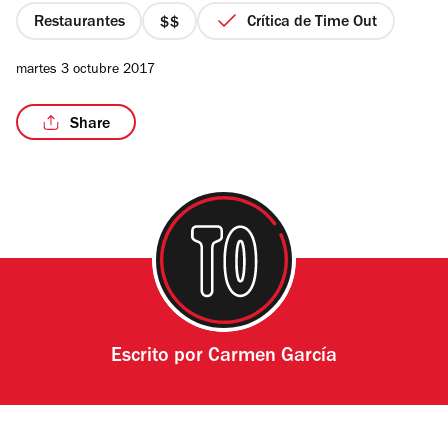
estrellas
Restaurantes
Crítica de Time Out
precio
2
martes 3 octubre 2017
de
4
/5
Share
Escrito por
Carmen García