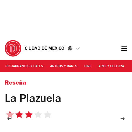
Ir
Ir
al
al
contenido
pie
de
página
CIUDAD DE MÉXICO
RESTAURANTES Y CAFES
ANTROS Y BARES
CINE
ARTE Y CULTURA
Foto: Carmen García
Reseña
La Plazuela
3
de
5