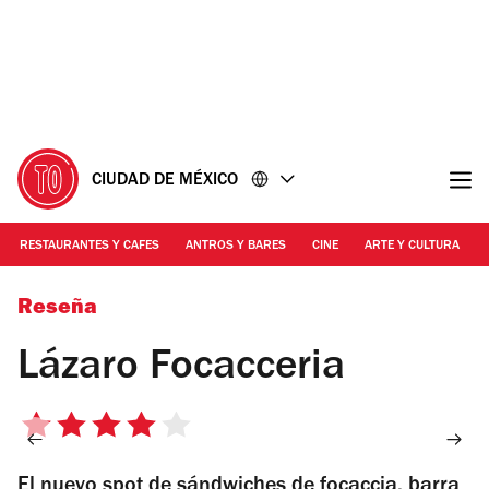
Ir
Ir
al
al
contenido
pie
de
página
CIUDAD DE MÉXICO
RESTAURANTES Y CAFES
ANTROS Y BARES
CINE
ARTE Y CULTURA
Foto: Alejandra Carbajal
Reseña
Lázaro Focacceria
4
de
El nuevo spot de sándwiches de focaccia, barra
5