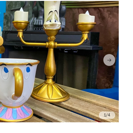
/4
Fo