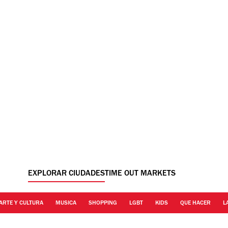
EXPLORAR CIUDADES
TIME OUT MARKETS
ARTE Y CULTURA
MUSICA
SHOPPING
LGBT
KIDS
QUE HACER
L