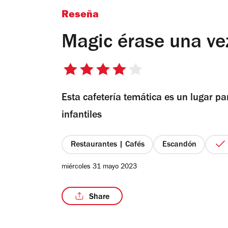
Reseña
Magic érase una ve
4
de
Esta cafetería temática es un lugar pa
5
estrellas
infantiles
Restaurantes | Cafés
Escandón
miércoles 31 mayo 2023
Share