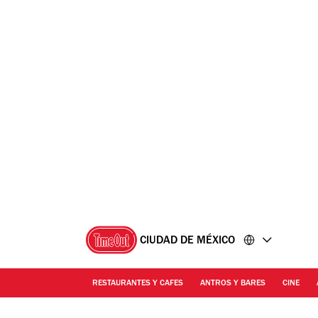
Ir
Ir
al
al
contenido
pie
de
página
CIUDAD DE MÉXICO
RESTAURANTES Y CAFES
ANTROS Y BARES
CINE