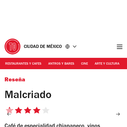
Ir
Ir
al
al
contenido
pie
de
página
CIUDAD DE MÉXICO
RESTAURANTES Y CAFES
ANTROS Y BARES
CINE
ARTE Y CULTURA
Foto: Alejandra Carbajal
Reseña
Malcriado
4
de
Café de especialidad chiapaneco, vinos
5