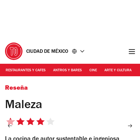
Ir
Ir
al
al
contenido
pie
de
página
CIUDAD DE MÉXICO
RESTAURANTES Y CAFES
ANTROS Y BARES
CINE
ARTE Y CULTURA
Foto: Alejandra Carbajal
Reseña
Maleza
4
de
La cocina de autor sustentable e ingeniosa
5