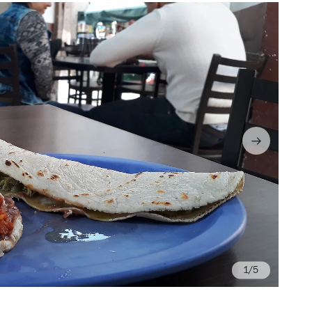
/5
Fo