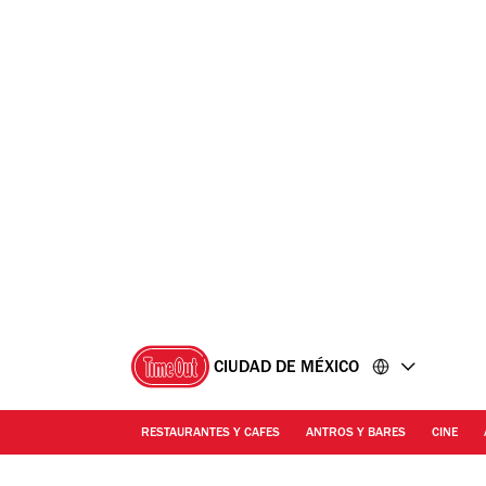
Ir
Ir
al
al
contenido
pie
de
página
CIUDAD DE MÉXICO
RESTAURANTES Y CAFES
ANTROS Y BARES
CINE