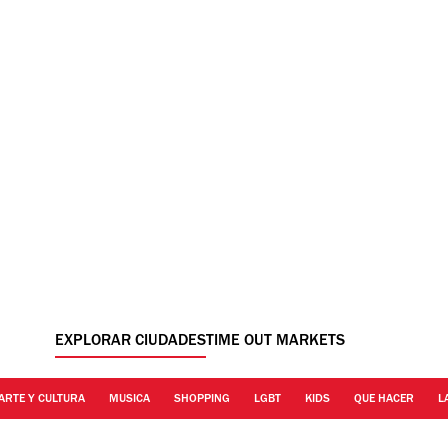
EXPLORAR CIUDADES
TIME OUT MARKETS
ARTE Y CULTURA
MUSICA
SHOPPING
LGBT
KIDS
QUE HACER
L