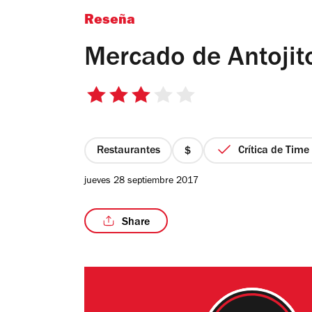
Reseña
Mercado de Antojit
3
de
5
estrellas
Restaurantes
Crítica de Time
precio
1
jueves 28 septiembre 2017
de
4
Share