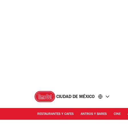
Ir
Ir
al
al
contenido
pie
de
página
CIUDAD DE MÉXICO
RESTAURANTES Y CAFES
ANTROS Y BARES
CINE