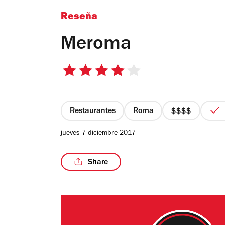
Reseña
Meroma
4
de
5
estrellas
Restaurantes
Roma
precio
4
jueves 7 diciembre 2017
de
4
Share