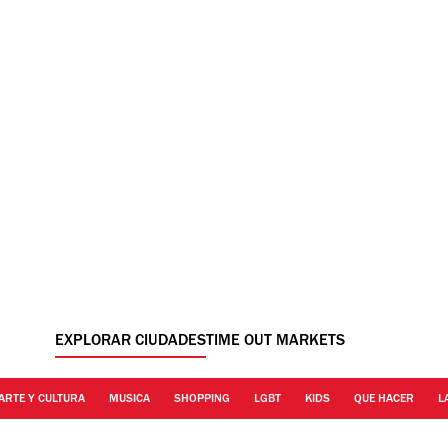
EXPLORAR CIUDADES
TIME OUT MARKETS
ARTE Y CULTURA
MUSICA
SHOPPING
LGBT
KIDS
QUE HACER
L