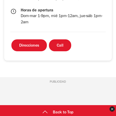
Horas de apertura
Dom-mar 1-9pm, mié 1pm-12am, jue-sáb 1pm-
2am
Direcciones
Call
PUBLICIDAD
C
Back to Top