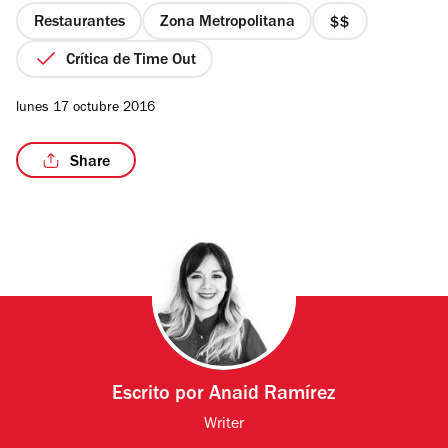
estrellas
Restaurantes
Zona Metropolitana
precio
2
Crítica de Time Out
de
4
/10
lunes 17 octubre 2016
Share
Escrito por
Anaid Ramírez
Writer