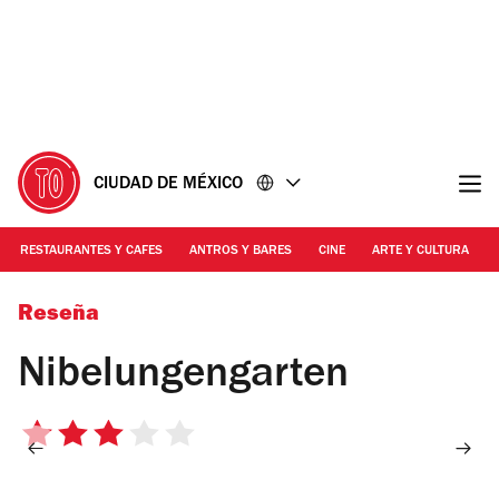
Ir
Ir
al
al
contenido
pie
de
página
CIUDAD DE MÉXICO
RESTAURANTES Y CAFES
ANTROS Y BARES
CINE
ARTE Y CULTURA
Foto: Alejandra Carbajal
Reseña
Nibelungengarten
3
de
5