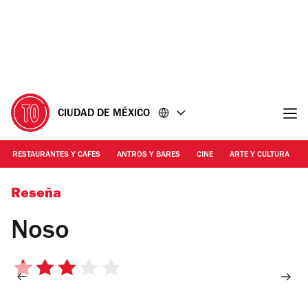
Ir
Ir
al
al
contenido
pie
de
página
CIUDAD DE MÉXICO
RESTAURANTES Y CAFES
ANTROS Y BARES
CINE
ARTE Y CULTURA
Foto: Alejandra Carbajal
Reseña
Noso
3
de
5