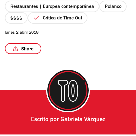
estrellas
Restaurantes | Europea contemporánea
Polanco
Crítica de Time Out
precio
4
/15
lunes 2 abril 2018
de
4
Share
Escrito por
Gabriela Vázquez