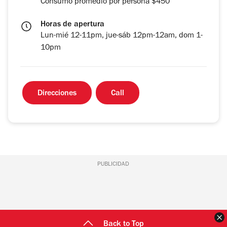
Consumo promedio por persona $450
Horas de apertura
Lun-mié 12-11pm, jue-sáb 12pm-12am, dom 1-
10pm
Direcciones
Call
PUBLICIDAD
C
Back to Top