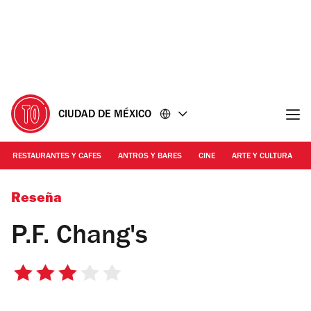
Ir
Ir
al
al
contenido
pie
de
página
CIUDAD DE MÉXICO
RESTAURANTES Y CAFES
ANTROS Y BARES
CINE
ARTE Y CULTURA
Roberto Beltrán | P.F. Chang
Reseña
P.F. Chang's
3
de