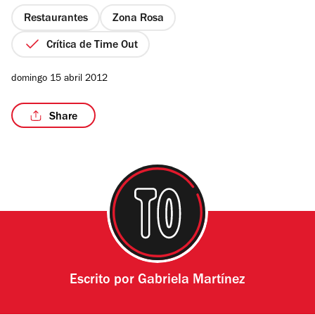
5
estrellas
Restaurantes
Zona Rosa
Crítica de Time Out
domingo 15 abril 2012
Share
Escrito por
Gabriela Martínez