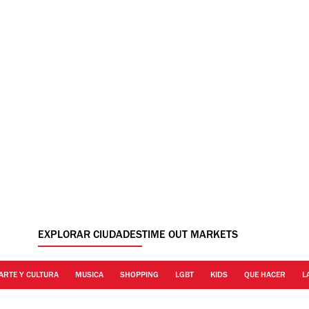
EXPLORAR CIUDADES
TIME OUT MARKETS
ARTE Y CULTURA
MUSICA
SHOPPING
LGBT
KIDS
QUE HACER
L