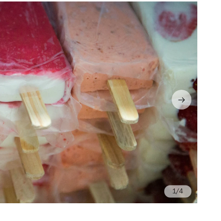
/4
Fo