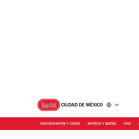
Ir
Ir
al
al
contenido
pie
de
página
CIUDAD DE MÉXICO
RESTAURANTES Y CAFES
ANTROS Y BARES
CINE