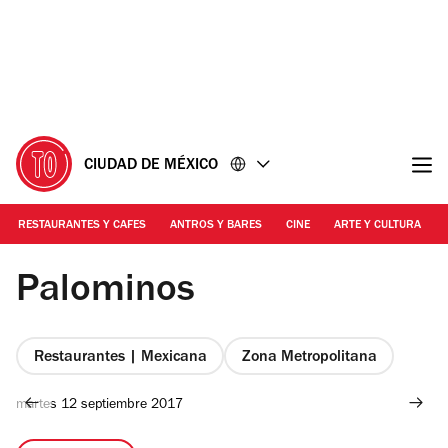
Ir
Ir
al
al
contenido
pie
de
página
CIUDAD DE MÉXICO
RESTAURANTES Y CAFES
ANTROS Y BARES
CINE
ARTE Y CULTURA
Foto: Gil Camargo
Palominos
Restaurantes | Mexicana
Zona Metropolitana
martes 12 septiembre 2017