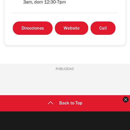
3am, dom 12:30-7pm
Direcciones
Website
Call
PUBLICIDAD
C
Back to Top