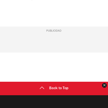
PUBLICIDAD
C
Back to Top