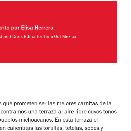
crito por
Elisa Herrera
d and Drink Editor for Time Out México
 que prometen ser las mejores carnitas de la
ncontramos una terraza al aire libre cuyos tonos
 pueblos michoacanos. En esta terraza el
 calientitas las tortillas, tetelas, sopes y