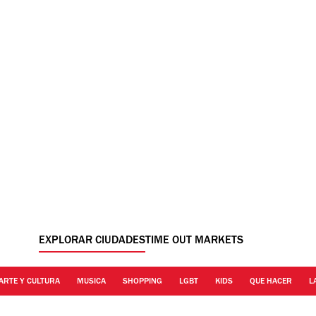
EXPLORAR CIUDADES
TIME OUT MARKETS
ARTE Y CULTURA
MUSICA
SHOPPING
LGBT
KIDS
QUE HACER
L