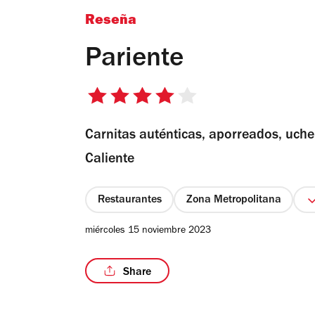
Reseña
Pariente
4
de
Carnitas auténticas, aporreados, uche
5
estrellas
Caliente
Restaurantes
Zona Metropolitana
miércoles 15 noviembre 2023
Share