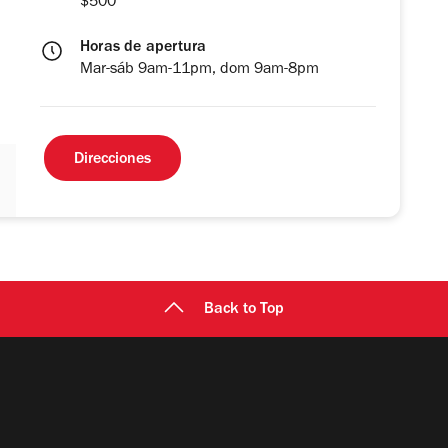
$500
Horas de apertura
Mar-sáb 9am-11pm, dom 9am-8pm
Direcciones
Back to Top