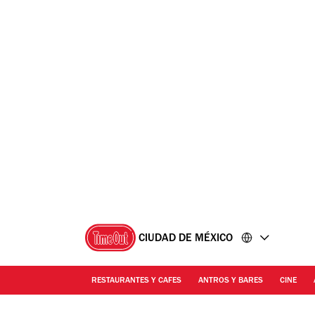
Ir
Ir
al
al
contenido
pie
de
página
CIUDAD DE MÉXICO
RESTAURANTES Y CAFES
ANTROS Y BARES
CINE