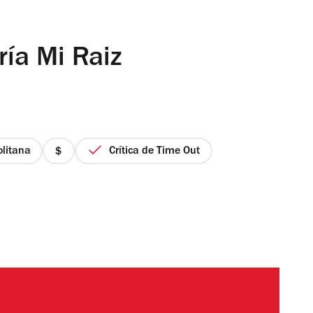
ría Mi Raiz
litana
Crítica de Time Out
precio
1
de
4