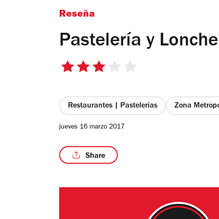
Reseña
Pastelería y Lonche
3
de
5
estrellas
Restaurantes | Pastelerías
Zona Metropo
jueves 16 marzo 2017
Share