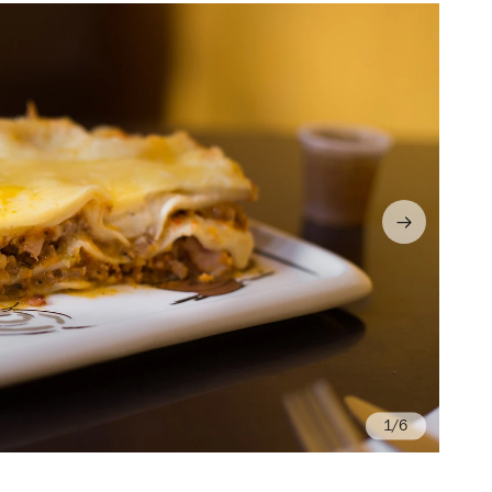
/6
Fo