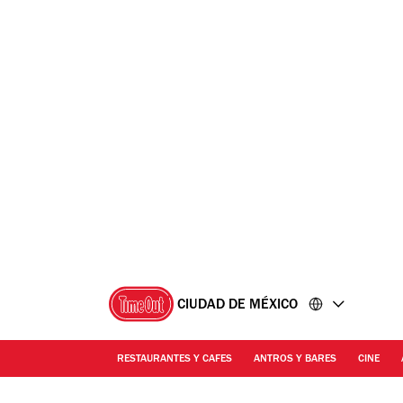
Ir
Ir
al
al
contenido
pie
de
página
CIUDAD DE MÉXICO
RESTAURANTES Y CAFES
ANTROS Y BARES
CINE