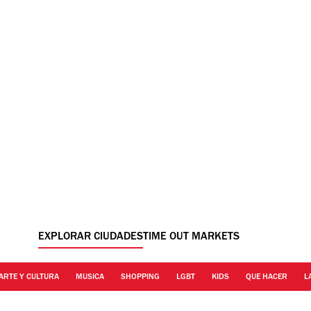
EXPLORAR CIUDADES
TIME OUT MARKETS
ARTE Y CULTURA
MUSICA
SHOPPING
LGBT
KIDS
QUE HACER
L