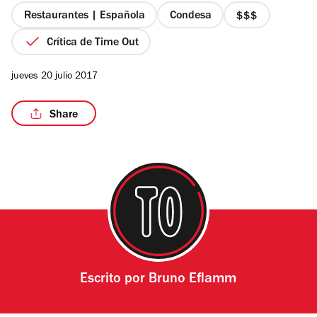
estrellas
Restaurantes | Española
Condesa
precio
3
Crítica de Time Out
de
4
/12
jueves 20 julio 2017
Share
Escrito por
Bruno Eflamm