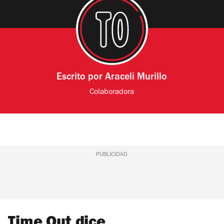
Escrito por
Araceli Murillo
Colaboradora
PUBLICIDAD
Time Out dice