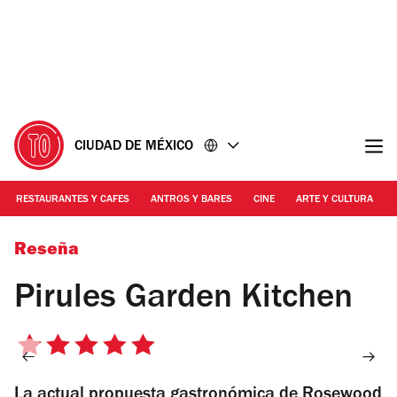
Ir
Ir
al
al
contenido
pie
de
página
CIUDAD DE MÉXICO
RESTAURANTES Y CAFES
ANTROS Y BARES
CINE
ARTE Y CULTURA
Fotografía: Cortesía de la distribuidora.
Reseña
Pirules Garden Kitchen
5
de
La actual propuesta gastronómica de Rosewood
5