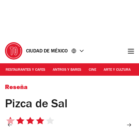
Ir
Ir
al
al
contenido
pie
de
página
CIUDAD DE MÉXICO
RESTAURANTES Y CAFES
ANTROS Y BARES
CINE
ARTE Y CULTURA
Foto: Alejandra Carbajal
Reseña
Pizca de Sal
4
de
5