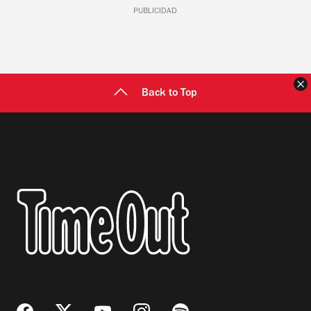
PUBLICIDAD
C
Back to Top