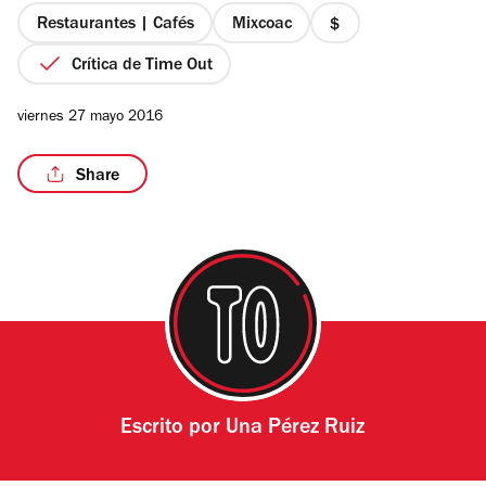
estrellas
Restaurantes | Cafés
Mixcoac
precio
1
Crítica de Time Out
de
4
/15
viernes 27 mayo 2016
Share
Escrito por
Una Pérez Ruiz