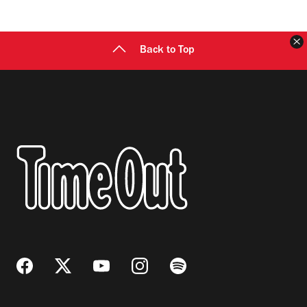
C
Back to Top