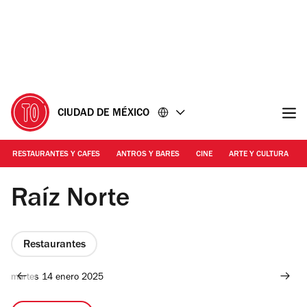
Ir
Ir
al
al
contenido
pie
de
página
CIUDAD DE MÉXICO
RESTAURANTES Y CAFES
ANTROS Y BARES
CINE
ARTE Y CULTURA
Foto: Cortesía
Raíz Norte
Restaurantes
martes 14 enero 2025