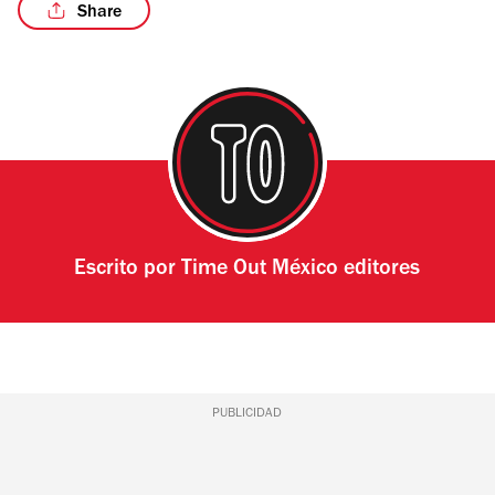
Share
/4
Escrito por
Time Out México editores
PUBLICIDAD