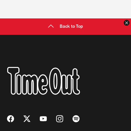
C
Back to Top