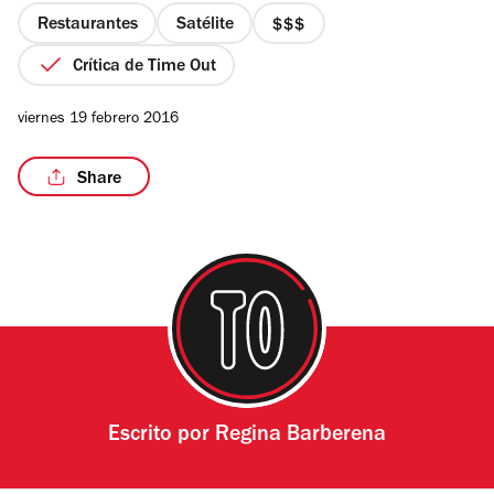
estrellas
Restaurantes
Satélite
precio
3
Crítica de Time Out
de
4
/7
viernes 19 febrero 2016
Share
Escrito por
Regina Barberena