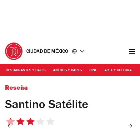
Ir
Ir
al
al
contenido
pie
de
página
CIUDAD DE MÉXICO
RESTAURANTES Y CAFES
ANTROS Y BARES
CINE
ARTE Y CULTURA
Foto: Loops Sandoval
Reseña
Santino Satélite
3
de
5