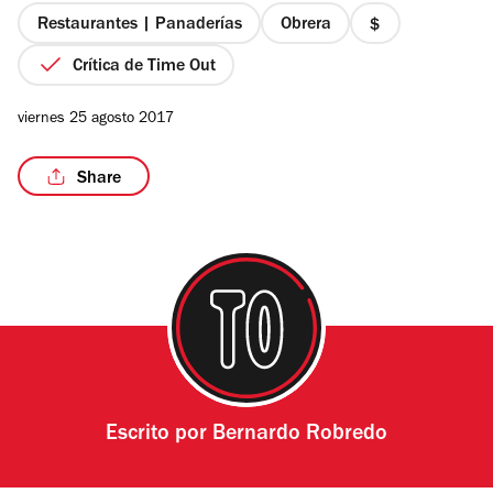
estrellas
Restaurantes | Panaderías
Obrera
precio
1
Crítica de Time Out
de
4
/11
viernes 25 agosto 2017
Share
Escrito por
Bernardo Robredo