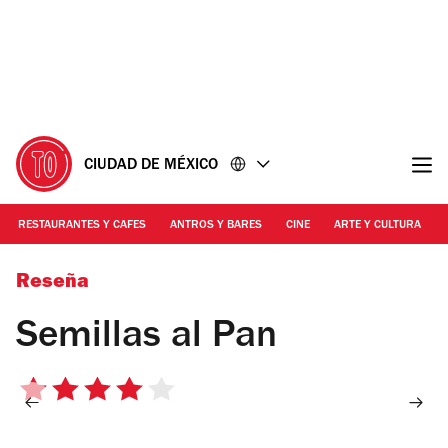
Ir
Ir
al
al
contenido
pie
de
página
CIUDAD DE MÉXICO
RESTAURANTES Y CAFES
ANTROS Y BARES
CINE
ARTE Y CULTURA
Foto: Alejandra Carbajal
Reseña
Semillas al Pan
4
de
5