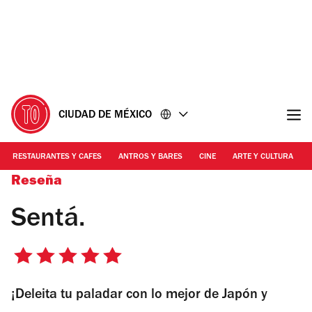
Ir
Ir
al
al
contenido
pie
de
página
CIUDAD DE MÉXICO
RESTAURANTES Y CAFES
ANTROS Y BARES
CINE
ARTE Y CULTURA
Reseña
Sentá.
5
de
¡Deleita tu paladar con lo mejor de Japón y
5
estrellas