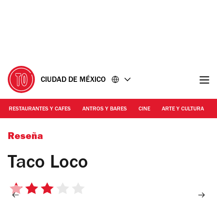
Ir
Ir
al
al
contenido
pie
de
página
CIUDAD DE MÉXICO
RESTAURANTES Y CAFES
ANTROS Y BARES
CINE
ARTE Y CULTURA
Foto: Alejandra Carbajal
Reseña
Taco Loco
3
de
5