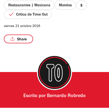
estrellas
Restaurantes | Mexicana
Morelos
precio
1
Crítica de Time Out
de
4
/5
viernes 21 octubre 2016
Share
Escrito por
Bernardo Robredo