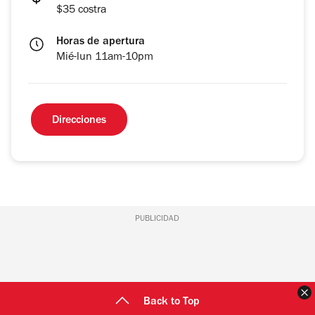
$35 costra
Horas de apertura
Mié-lun 11am-10pm
Direcciones
PUBLICIDAD
C
Back to Top