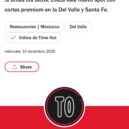
Si amas los tacos, checa este nuevo spot con
5
estrellas
cortes premium en la Del Valle y Santa Fe.
Restaurantes | Mexicana
Del Valle
Crítica de Time Out
miércoles 10 diciembre 2025
Share