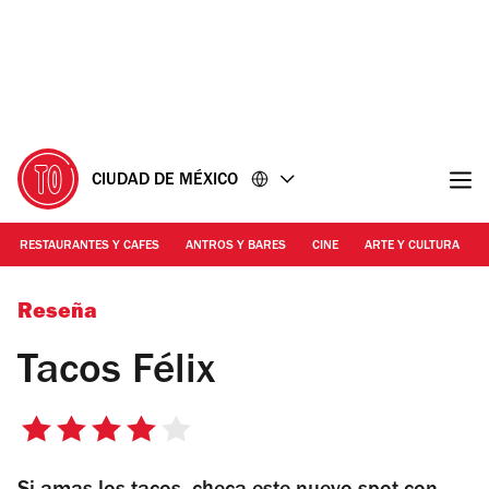
Ir
Ir
al
al
contenido
pie
de
página
CIUDAD DE MÉXICO
RESTAURANTES Y CAFES
ANTROS Y BARES
CINE
ARTE Y CULTURA
Foto: cortesía
Reseña
Tacos Félix
4
de