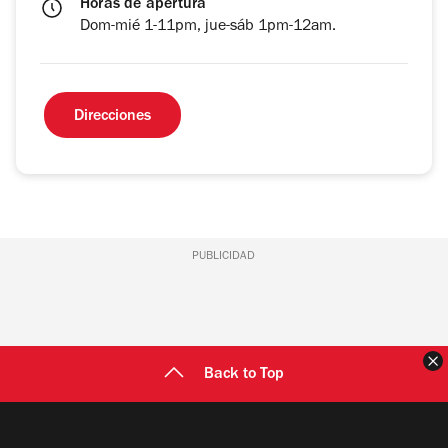
Horas de apertura
Dom-mié 1-11pm, jue-sáb 1pm-12am.
Direcciones
PUBLICIDAD
C
Back to Top