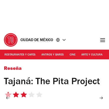
Ir
Ir
al
al
contenido
pie
de
página
CIUDAD DE MÉXICO
RESTAURANTES Y CAFES
ANTROS Y BARES
CINE
ARTE Y CULTURA
Foto: Roberto Beltrán
Reseña
Tajaná: The Pita Project
3
de
5