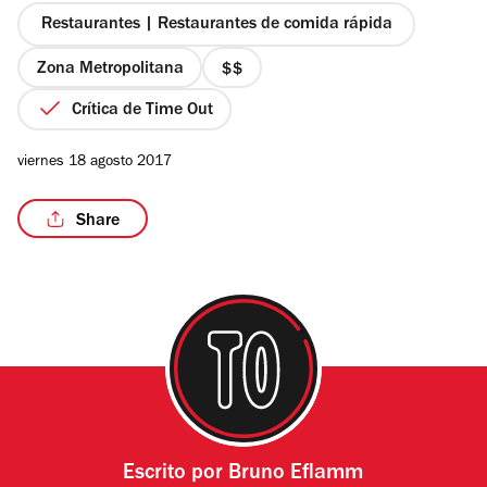
estrellas
Restaurantes | Restaurantes de comida rápida
Zona Metropolitana
precio
2
Crítica de Time Out
/12
de
4
viernes 18 agosto 2017
Share
Escrito por
Bruno Eflamm