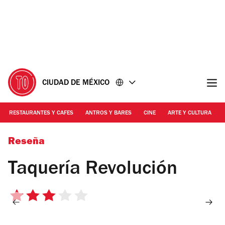
Ir
Ir
al
al
contenido
pie
de
página
CIUDAD DE MÉXICO
RESTAURANTES Y CAFES
ANTROS Y BARES
CINE
ARTE Y CULTURA
Foto: Alejandra Carbajal
Reseña
Taquería Revolución
3
de
5