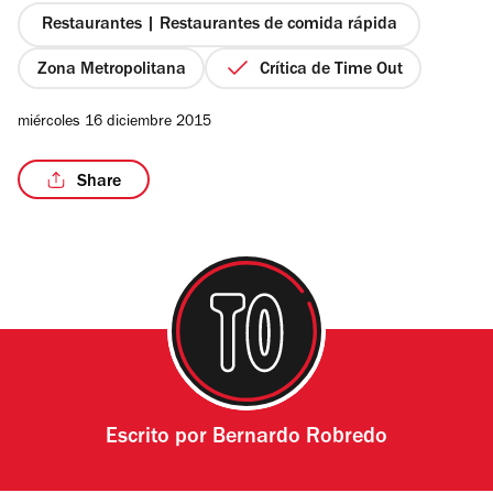
estrellas
Restaurantes | Restaurantes de comida rápida
Zona Metropolitana
Crítica de Time Out
/7
miércoles 16 diciembre 2015
Share
Escrito por
Bernardo Robredo