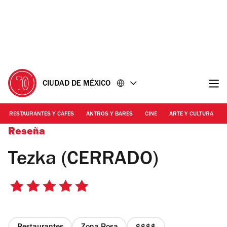
Ir
Ir
al
al
contenido
pie
de
página
CIUDAD DE MÉXICO
RESTAURANTES Y CAFES
ANTROS Y BARES
CINE
ARTE Y CULTURA
Reseña
Tezka (CERRADO)
5
de
5
estrellas