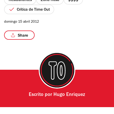
Restaurantes
Zona Rosa
precio
4
Crítica de Time Out
de
4
domingo 15 abril 2012
Share
Escrito por
Hugo Enriquez