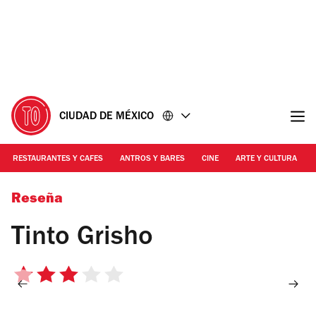
Ir
Ir
al
al
contenido
pie
de
página
CIUDAD DE MÉXICO
RESTAURANTES Y CAFES
ANTROS Y BARES
CINE
ARTE Y CULTURA
Foto: Alejandra Carbajal
Reseña
Tinto Grisho
3
de
5