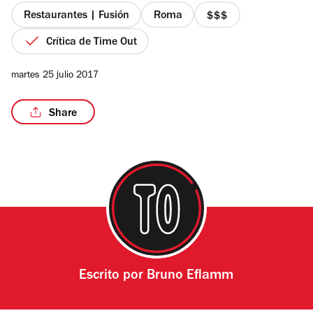
estrellas
Restaurantes | Fusión
Roma
precio
3
Crítica de Time Out
de
4
/15
martes 25 julio 2017
Share
Escrito por
Bruno Eflamm