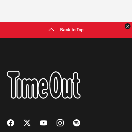
C
Back to Top