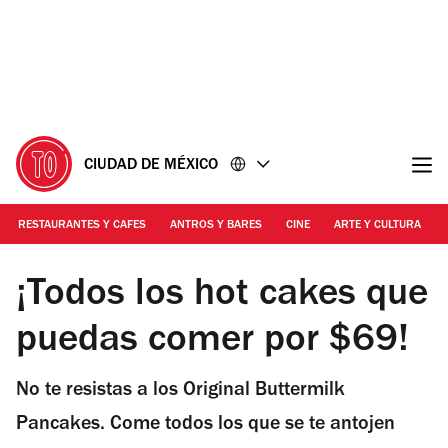
Ir
Ir
al
al
contenido
pie
de
página
CIUDAD DE MÉXICO
RESTAURANTES Y CAFES
ANTROS Y BARES
CINE
ARTE Y CULTURA
Foto: Cortesía Unsplash
¡Todos los hot cakes que
puedas comer por $69!
No te resistas a los Original Buttermilk
Pancakes. Come todos los que se te antojen