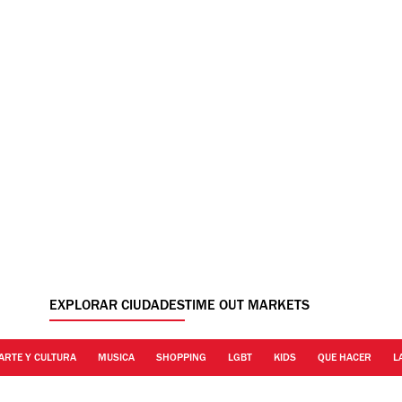
EXPLORAR CIUDADES
TIME OUT MARKETS
ARTE Y CULTURA
MUSICA
SHOPPING
LGBT
KIDS
QUE HACER
L