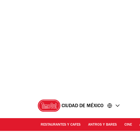
Ir
Ir
al
al
contenido
pie
de
página
CIUDAD DE MÉXICO
RESTAURANTES Y CAFES
ANTROS Y BARES
CINE