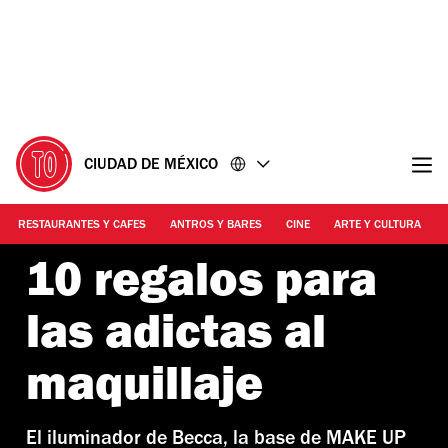
Ir
Ir
al
al
contenido
pie
de
página
CIUDAD DE MÉXICO
RESTAURANTES Y CAFES
ANTROS Y BARES
CINE
ARTE Y CULTURA
10 regalos para
las adictas al
maquillaje
El iluminador de Becca, la base de MAKE UP