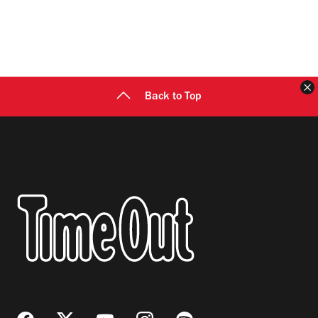
C
Back to Top