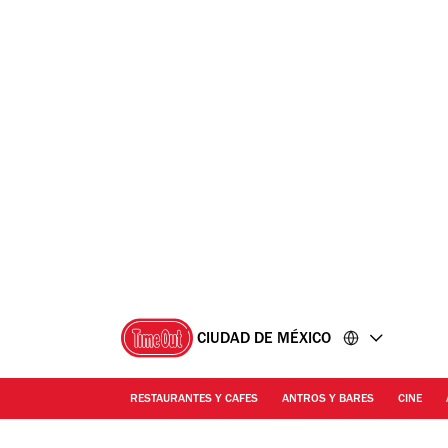
Ir
Ir
al
al
contenido
pie
de
página
CIUDAD DE MÉXICO
RESTAURANTES Y CAFES
ANTROS Y BARES
CINE