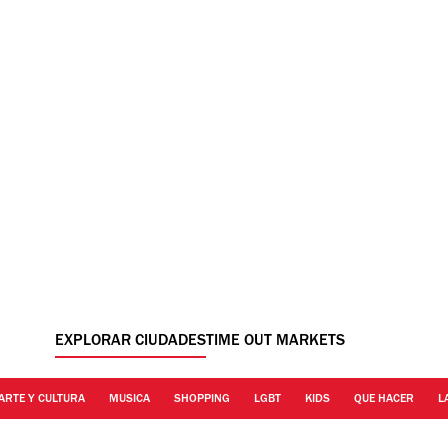
EXPLORAR CIUDADES
TIME OUT MARKETS
ARTE Y CULTURA
MUSICA
SHOPPING
LGBT
KIDS
QUE HACER
L