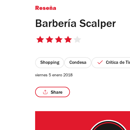
Reseña
Barbería Scalper
4
de
5
estrellas
Shopping
Condesa
Crítica de T
viernes 5 enero 2018
Share