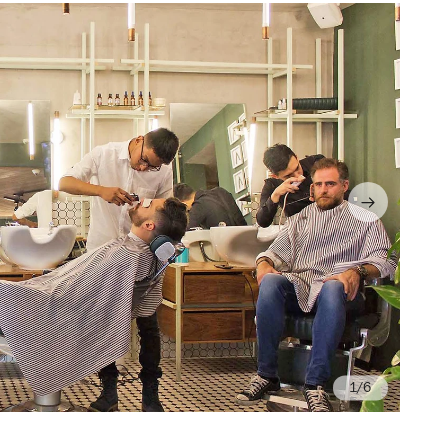
/6
Fo