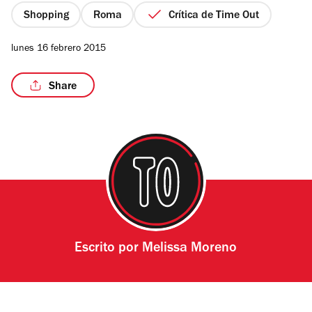
estrellas
Shopping
Roma
Crítica de Time Out
lunes 16 febrero 2015
/11
Share
Escrito por
Melissa Moreno