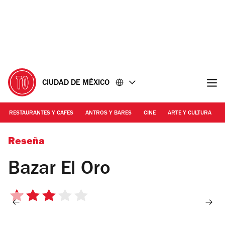
Ir
Ir
al
al
contenido
pie
de
página
CIUDAD DE MÉXICO
RESTAURANTES Y CAFES
ANTROS Y BARES
CINE
ARTE Y CULTURA
Foto: Melissa Moreno
Reseña
Bazar El Oro
3
de
5